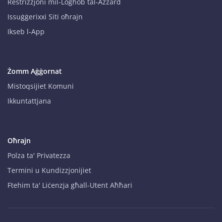
Restrizzjoni mil-Logħob tal-Azzard
Issuġġerixxi Siti oħrajn
Ikseb l-App
Żomm Aġġornat
Mistoqsijiet Komuni
Ikkuntattjana
Oħrajn
Polza ta' Privatezza
Termini u Kundizzjonijiet
Ftehim ta' Liċenzja għall-Utent Aħħari