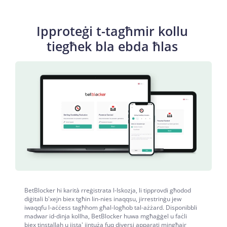
Ipproteġi t-tagħmir kollu
tiegħek bla ebda ħlas
BetBlocker hi karità rreġistrata l-Iskozja, li tipprovdi għodod
diġitali b'xejn biex tgħin lin-nies inaqqsu, jirrestrinġu jew
iwaqqfu l-aċċess tagħhom għal-logħob tal-ażżard. Disponibbli
madwar id-dinja kollha, BetBlocker huwa mgħaġġel u faċli
biex tinstallah u jista' jintuża fuq diversi apparati mingħajr