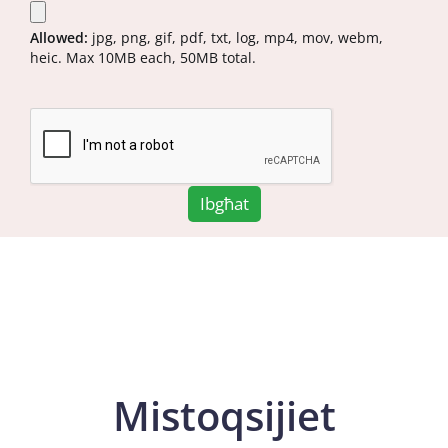
Allowed:
jpg, png, gif, pdf, txt, log, mp4, mov, webm,
heic. Max 10MB each, 50MB total.
Ibgħat
Mistoqsijiet