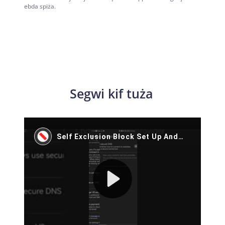
ebda spiża.
Segwi kif tuża