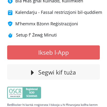
Bla Ħlas għal Kulħadd, Kullimkien
Kalendarju - Fassal restrizzjoni bil-quddiem
M'hemmx Bżonn Reġistrazzjoni
Setup f' Żewġ Minuti
Ikseb l-App
Segwi kif tuża
BetBlocker hi karità rreġistrata l-Iskozja u hi ffinanzjata kollha kemm