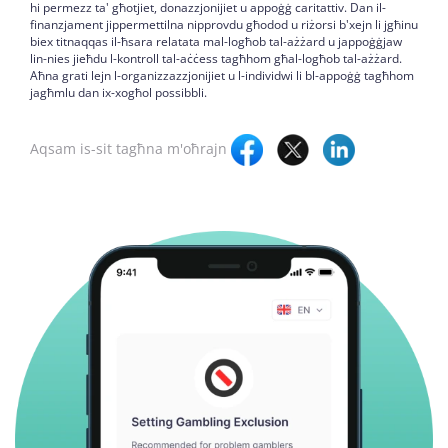
hi permezz ta' għotjiet, donazzjonijiet u appoġġ caritattiv. Dan il-
finanzjament jippermettilna nipprovdu għodod u riżorsi b'xejn li jgħinu
biex titnaqqas il-ħsara relatata mal-logħob tal-ażżard u jappoġġjaw
lin-nies jieħdu l-kontroll tal-aċċess tagħhom għal-logħob tal-ażżard.
Aħna grati lejn l-organizzazzjonijiet u l-individwi li bl-appoġġ tagħhom
jagħmlu dan ix-xogħol possibbli.
Aqsam is-sit tagħna m'oħrajn