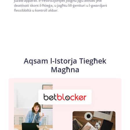
jużaw apparat. Ir-restrizzjonijiet jistgħu jiġu attivati jew
deattivati skont il-ħtieġa, u jagħtu lill-ġenituri u l-gwardjani
flessibbiltà u kontroll akbar.
Aqsam l-Istorja Tiegħek
Magħna