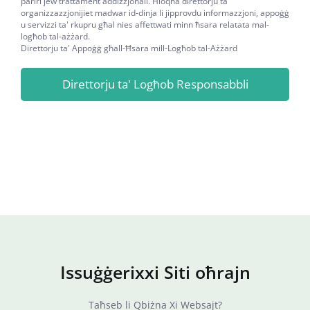
pariri jew trattament addizzjonali. Ħloqna direttorju ta'
organizzazzjonijiet madwar id-dinja li jipprovdu informazzjoni, appoġġ
u servizzi ta' rkupru għal nies affettwati minn ħsara relatata mal-
logħob tal-ażżard.
Direttorju ta' Appoġġ għall-Ħsara mill-Logħob tal-Ażżard
Direttorju ta' Logħob Responsabbli
Issuġġerixxi Siti oħrajn
Taħseb li Qbiżna Xi Websajt?