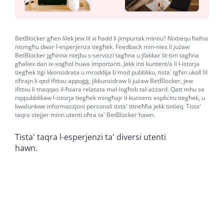
BetBlocker għen lilek jew lil xi ħadd li jimpurtak minnu? Nixtiequ ħafna
nismgħu dwar l-esperjenza tiegħek. Feedback min-nies li jużaw
BetBlocker jgħinna ntejbu s-servizzi tagħna u jfakkar lit-tim tagħna
għaliex dan ix-xogħol huwa importanti. Jekk inti kuntent/a li l-istorja
tiegħek tiġi kkonsidrata u mroddija b'mod pubbliku, tista' tgħin ukoll lil
oħrajn li qed ifittxu appoġġ, jikkunsidraw li jużaw BetBlocker, jew
ifittxu li tnaqqas il-ħsara relatata mal-logħob tal-ażżard. Qatt mhu se
nippubblikaw l-istorja tiegħek mingħajr il-kunsens espliċitu tiegħek, u
kwalunkwe informazzjoni personali tista' titneħħa jekk tixtieq. Tista'
taqra stejjer minn utenti oħra ta' BetBlocker hawn.
Tista' taqra l-esperjenzi ta' diversi utenti
hawn.