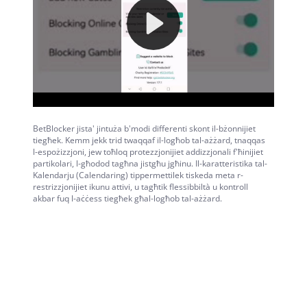
BetBlocker jista' jintuża b'modi differenti skont il-bżonnijiet
tiegħek. Kemm jekk trid twaqqaf il-logħob tal-ażżard, tnaqqas
l-espożizzjoni, jew toħloq protezzjonijiet addizzjonali f'ħinijiet
partikolari, l-għodod tagħna jistgħu jgħinu. Il-karatteristika tal-
Kalendarju (Calendaring) tippermettilek tiskeda meta r-
restrizzjonijiet ikunu attivi, u tagħtik flessibbiltà u kontroll
akbar fuq l-aċċess tiegħek għal-logħob tal-ażżard.