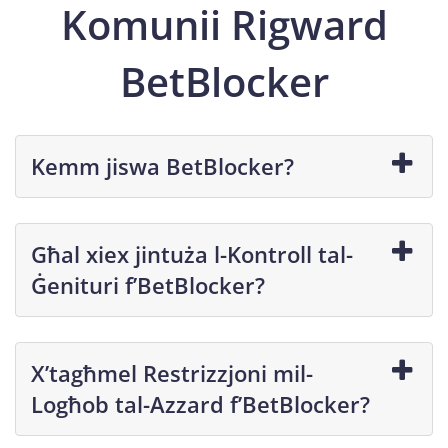
Komunii Rigward
BetBlocker
Kemm jiswa BetBlocker?
Għal xiex jintuża l-Kontroll tal-
Ġenituri f’BetBlocker?
X’tagħmel Restrizzjoni mil-
Logħob tal-Azzard f’BetBlocker?