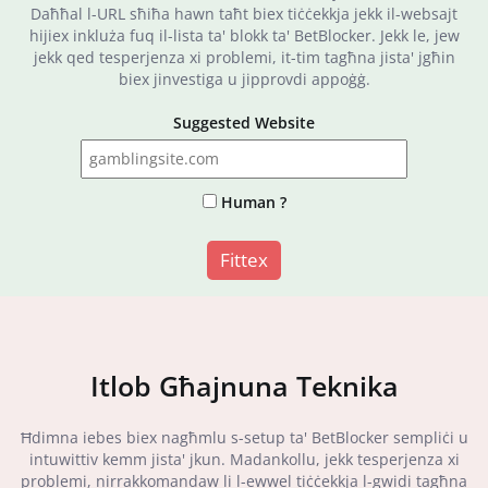
Daħħal l-URL sħiħa hawn taħt biex tiċċekkja jekk il-websajt
hijiex inkluża fuq il-lista ta' blokk ta' BetBlocker. Jekk le, jew
jekk qed tesperjenza xi problemi, it-tim tagħna jista' jgħin
biex jinvestiga u jipprovdi appoġġ.
Suggested Website
Human ?
Fittex
Itlob Għajnuna Teknika
Ħdimna iebes biex nagħmlu s-setup ta' BetBlocker sempliċi u
intuwittiv kemm jista' jkun. Madankollu, jekk tesperjenza xi
problemi, nirrakkomandaw li l-ewwel tiċċekkja l-gwidi tagħna