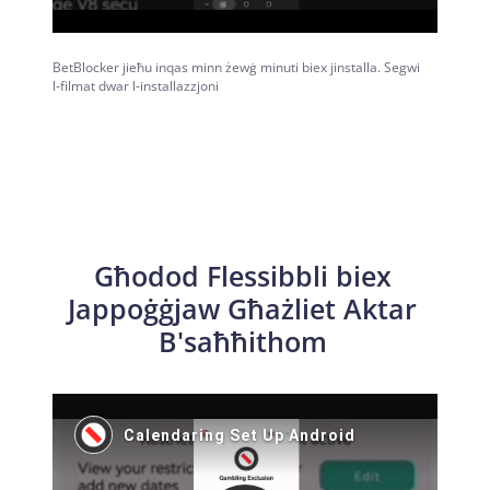
BetBlocker jieħu inqas minn żewġ minuti biex jinstalla. Segwi
l-filmat dwar l-installazzjoni
Għodod Flessibbli biex
Jappoġġjaw Għażliet Aktar
B'saħħithom