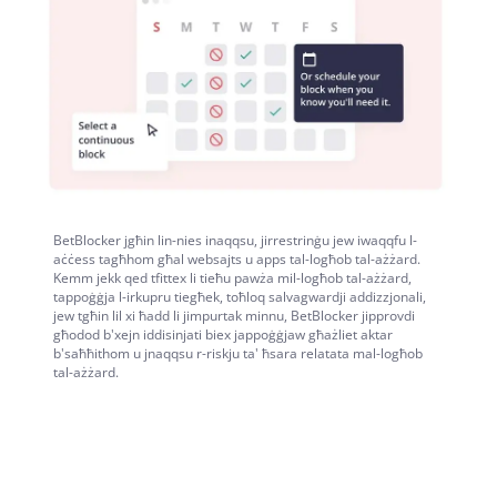
BetBlocker jgħin lin-nies inaqqsu, jirrestrinġu jew iwaqqfu l-
aċċess tagħhom għal websajts u apps tal-logħob tal-ażżard.
Kemm jekk qed tfittex li tieħu pawża mil-logħob tal-ażżard,
tappoġġja l-irkupru tiegħek, toħloq salvagwardji addizzjonali,
jew tgħin lil xi ħadd li jimpurtak minnu, BetBlocker jipprovdi
għodod b'xejn iddisinjati biex jappoġġjaw għażliet aktar
b'saħħithom u jnaqqsu r-riskju ta' ħsara relatata mal-logħob
tal-ażżard.