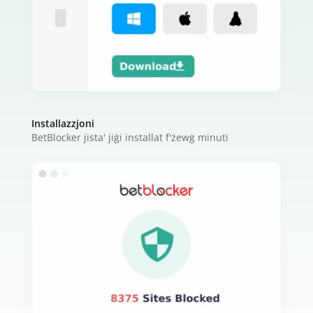
Installazzjoni
BetBlocker jista' jiġi installat f'żewġ minuti