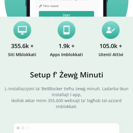
355.6k +
1.9k +
105.0k +
Siti Mblokkati
Apps Imblokkati
Utenti Attivi
Setup f' Żewġ Minuti
L-installazzjoni ta' BetBlocker tieħu żewġ minuti. Ladarba tkun
installajt l-app,
ikollok aktar minn 355,600 websajt ta' logħob tal-azzard
imblokkati.