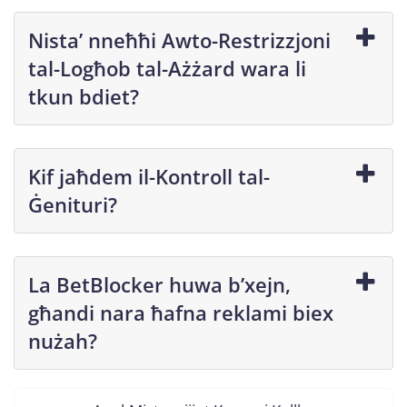
Nista’ nneħħi Awto-Restrizzjoni
tal-Logħob tal-Ażżard wara li
tkun bdiet?
Kif jaħdem il-Kontroll tal-
Ġenituri?
La BetBlocker huwa b’xejn,
għandi nara ħafna reklami biex
nużah?