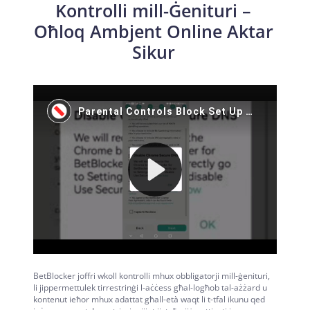
Kontrolli mill-Ġenituri –
Oħloq Ambjent Online Aktar
Sikur
BetBlocker joffri wkoll kontrolli mhux obbligatorji mill-ġenituri,
li jippermettulek tirrestrinġi l-aċċess għal-logħob tal-ażżard u
kontenut ieħor mhux adattat għall-età waqt li t-tfal ikunu qed