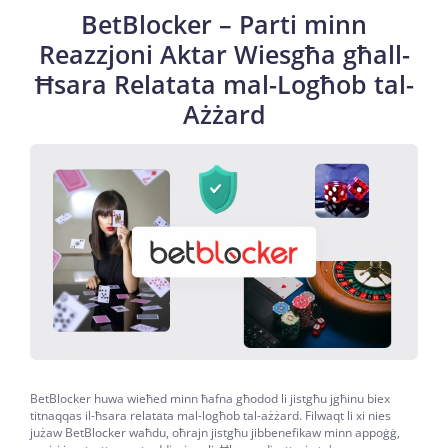
BetBlocker – Parti minn
Reazzjoni Aktar Wiesgħa għall-
Ħsara Relatata mal-Logħob tal-
Ażżard
BetBlocker huwa wieħed minn ħafna għodod li jistgħu jgħinu biex
titnaqqas il-ħsara relatata mal-logħob tal-ażżard. Filwaqt li xi nies
jużaw BetBlocker waħdu, oħrajn jistgħu jibbenefikaw minn appoġġ,