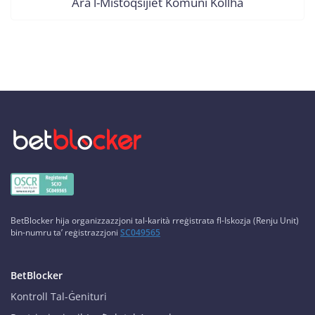
Ara l-Mistoqsijiet Komuni Kollha
BetBlocker hija organizzazzjoni tal-karità rreġistrata fl-Iskozja (Renju Unit)
bin-numru ta’ reġistrazzjoni
SC049565
BetBlocker
Kontroll Tal-Ġenituri