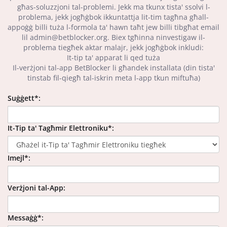
għas-soluzzjoni tal-problemi. Jekk ma tkunx tista' ssolvi l-
problema, jekk jogħġbok ikkuntattja lit-tim tagħna għall-
appoġġ billi tuża l-formola ta' hawn taħt jew billi tibgħat email
lil
admin@betblocker.org
. Biex tgħinna ninvestigaw il-
problema tiegħek aktar malajr, jekk jogħġbok inkludi:
It-tip ta' apparat li qed tuża
Il-verżjoni tal-app BetBlocker li għandek installata (din tista'
tinstab fil-qiegħ tal-iskrin meta l-app tkun miftuħa)
Suġġett*:
It-Tip ta' Tagħmir Elettroniku*:
Imejl*:
Verżjoni tal-App:
Messaġġ*: