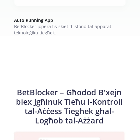
Auto Running App
BetBlocker jopera fis-skiet fl-isfond tal-apparat
teknoloġiku tiegħek.
BetBlocker – Għodod B'xejn
biex Jgħinuk Tieħu l-Kontroll
tal-Aċċess Tiegħek għal-
Logħob tal-Ażżard